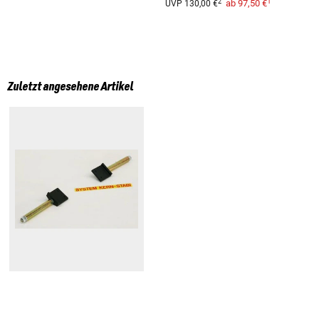
1
2
ab
97,50 €
UVP
130,00 €
Zuletzt angesehene Artikel