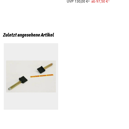
1
2
ab
97,50 €
UVP
130,00 €
Zuletzt angesehene Artikel