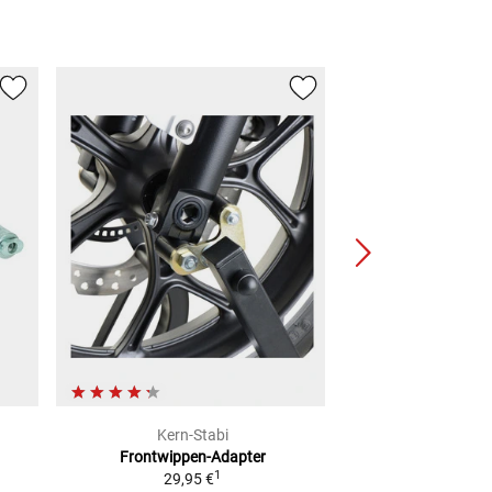
Kern-Stabi
Kern-S
Frontwippen-Adapter
Hubtisch Adapt
1
29,95 €
Mode