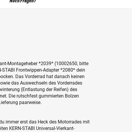
Noch Fragen?
ant-Montageheber *2039* (10002650, bitte
N-STABI Frontwippen-Adapter *2080* dein
bocken. Das Vorderrad hat danach keinen
sowie das Auswechseln des Vorderrades
interung (Entlastung der Reifen) des
gnet. Die rutschfest gummierten Bolzen
Lieferung paarweise.
du immer erst das Heck des Motorrades mit
eiten KERN-STABI Universal-Vierkant-