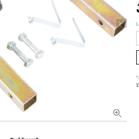
L
1
V