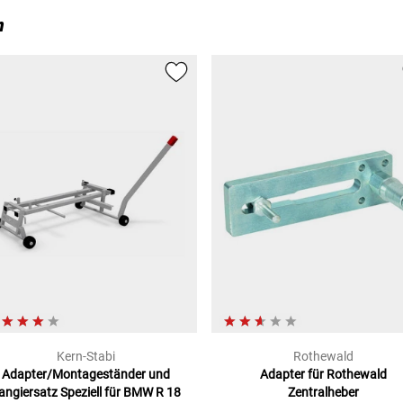
n
Kern-Stabi
Rothewald
Adapter/Montageständer und
Adapter für Rothewald
angiersatz
Speziell für BMW R 18
Zentralheber