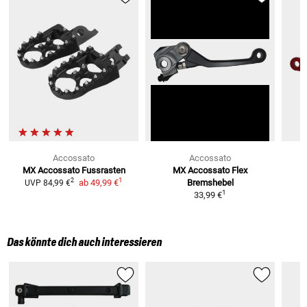
Accossato
Accossato
MX Accossato Fussrasten
MX Accossato Flex
1
2
ab
49,99 €
Bremshebel
UVP
84,99 €
1
33,99 €
Das könnte dich auch interessieren