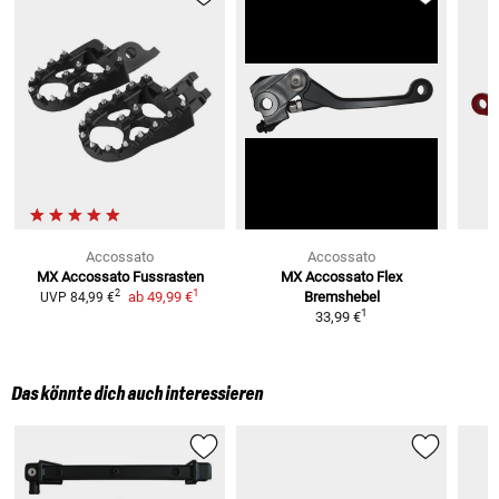
Accossato
Accossato
MX Accossato Fussrasten
MX Accossato Flex
1
2
ab
49,99 €
Bremshebel
UVP
84,99 €
1
33,99 €
Das könnte dich auch interessieren