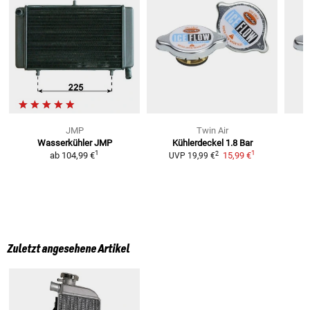
JMP
Twin Air
Wasserkühler JMP
Kühlerdeckel 1.8 Bar
1
1
2
ab
104,99 €
15,99 €
UVP
19,99 €
Zuletzt angesehene Artikel