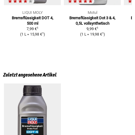
LIQUI MOLY
Motul
Bremsflüssigkeit DOT 4,
Bremsflüssigkeit Dot 3 & 4,
Br
500 ml
0,5L
vollsynthetisch
v
1
1
7,99 €
9,99 €
1
1
(
1 L
=
15,98 €
)
(
1 L
=
19,98 €
)
Zuletzt angesehene Artikel