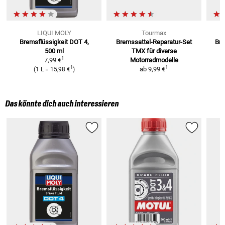
LIQUI MOLY
Tourmax
Bremsflüssigkeit DOT 4,
Bremssattel-Reparatur-Set
Bre
500 ml
TMX
für diverse
1
7,99 €
Motorradmodelle
1
1
ab
9,99 €
(
1 L
=
15,98 €
)
Das könnte dich auch interessieren