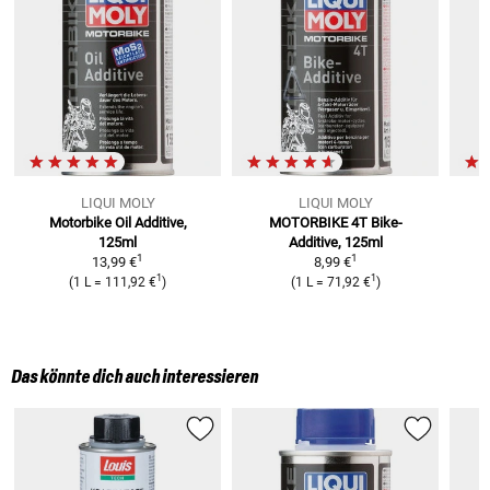
LIQUI MOLY
LIQUI MOLY
Motorbike Oil Additive,
MOTORBIKE 4T Bike-
G
125ml
Additive, 125ml
1
1
13,99 €
8,99 €
1
1
(
1 L
=
111,92 €
)
(
1 L
=
71,92 €
)
Das könnte dich auch interessieren