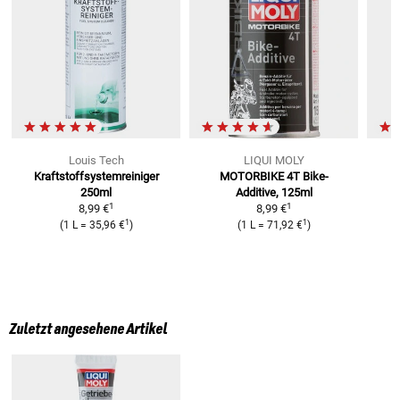
Louis Tech
LIQUI MOLY
Kraftstoffsystemreiniger
MOTORBIKE 4T Bike-
M
250ml
Additive, 125ml
1
1
8,99 €
8,99 €
1
1
(
1 L
=
35,96 €
)
(
1 L
=
71,92 €
)
Zuletzt angesehene Artikel