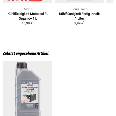
Motul
Louis Tech
Kühlflüssigkeit Motocool FL
Kühlflüssigkeit Fertig
Inhalt:
Organic+ 1 L
1 Liter
K
1
1
16,99 €
9,99 €
Zuletzt angesehene Artikel