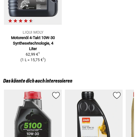
LIQUI MOLY
Motorenöl 4-Takt 10W-30
Synthesetechnologie, 4
Liter
1
62,99 €
1
(
1 L
=
15,75 €
)
Das könnte dich auch interessieren