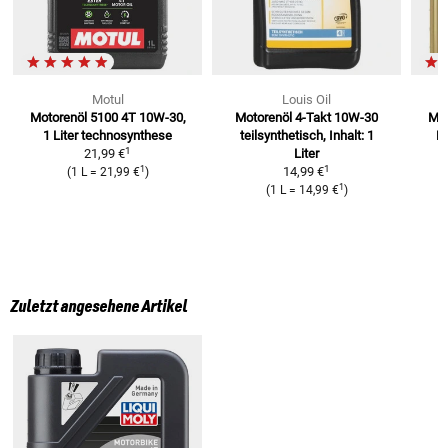
Motul
Louis Oil
Motorenöl 5100 4T 10W-30,
Motorenöl 4-Takt 10W-30
Mot
1 Liter
technosynthese
teilsynthetisch, Inhalt: 1
Li
1
21,99 €
Liter
1
1
14,99 €
(
1 L
=
21,99 €
)
1
(
1 L
=
14,99 €
)
Zuletzt angesehene Artikel