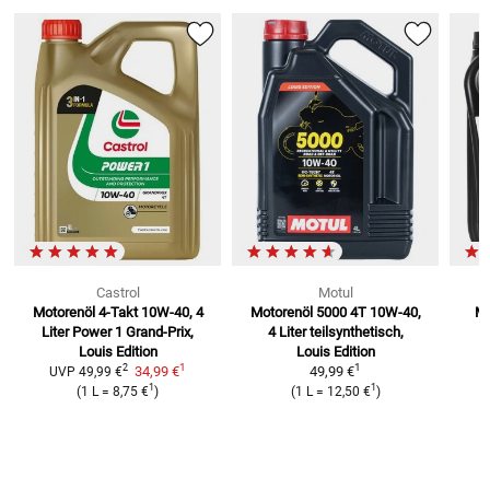
Castrol
Motul
Motorenöl 4-Takt 10W-40, 4
Motorenöl 5000 4T 10W-40,
Mo
Liter
Power 1 Grand-Prix,
4 Liter
teilsynthetisch,
t
Louis Edition
Louis Edition
1
1
2
34,99 €
49,99 €
UVP
49,99 €
1
1
(
1 L
=
8,75 €
)
(
1 L
=
12,50 €
)