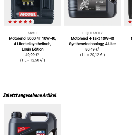
Motul
LIQUI MOLY
Motorenöl 5000 4T 10W-40,
Motorenöl 4-Takt 10W-40
Mo
4 Liter
teilsynthetisch,
Synthesetechnology, 4 Liter
v
1
Louis Edition
80,49 €
1
1
49,99 €
(
1 L
=
20,12 €
)
1
(
1 L
=
12,50 €
)
Zuletzt angesehene Artikel