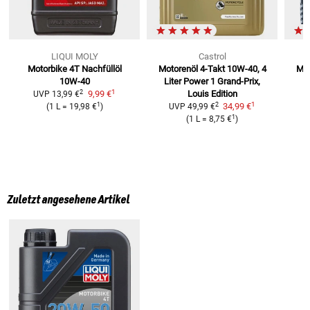
LIQUI MOLY
Castrol
Motorbike 4T Nachfüllöl
Motorenöl 4-Takt 10W-40, 4
Mot
10W-40
Liter
Power 1 Grand-Prix,
1
2
9,99 €
Louis Edition
UVP
13,99 €
1
1
2
34,99 €
(
1 L
=
19,98 €
)
UVP
49,99 €
1
(
1 L
=
8,75 €
)
Zuletzt angesehene Artikel