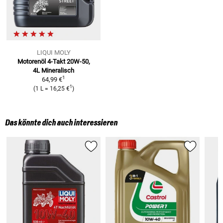
LIQUI MOLY
Motorenöl 4-Takt 20W-50,
4L
Mineralisch
1
64,99 €
1
(
1 L
=
16,25 €
)
Das könnte dich auch interessieren