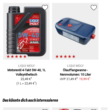
LIQUI MOLY
LIQUI MOLY
Motorenöl 4-Takt 5W-40, 1L
Ölauffangwanne -
Vollsynthetisch
Nennvolumen: 10 Liter
1
1
2
22,49 €
19,99 €
UVP
21,49 €
1
(
1 L
=
22,49 €
)
Das könnte dich auch interessieren