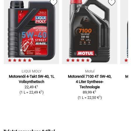
LIQUI MOLY
Motul
Motorenöl 4-Takt 5W-40, 1L
Motorenöl 7100 4T 5W-40,
Mot
Vollsynthetisch
4 Liter
Synthese-
1
22,49 €
Technologie
1
1
89,99 €
(
1 L
=
22,49 €
)
1
(
1 L
=
22,50 €
)