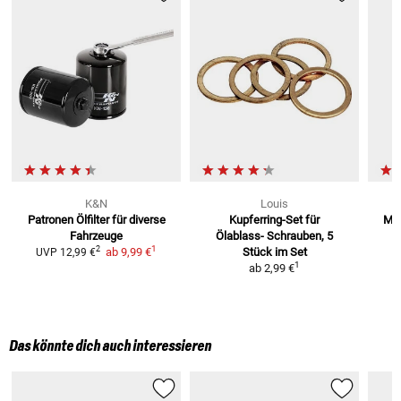
K&N
Louis
Patronen Ölfilter
für diverse
Kupferring-Set für
Mot
Fahrzeuge
Ölablass-
Schrauben, 5
1
1
2
ab
9,99 €
Stück im Set
UVP
12,99 €
1
ab
2,99 €
Das könnte dich auch interessieren