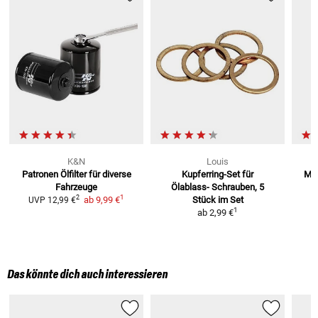
K&N
Louis
Patronen Ölfilter
für diverse
Kupferring-Set für
Mot
Fahrzeuge
Ölablass-
Schrauben, 5
1
1
2
ab
9,99 €
Stück im Set
UVP
12,99 €
1
ab
2,99 €
Das könnte dich auch interessieren