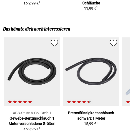
1
ab
2,99 €
Schläuche
1
11,99 €
Das könnte dich auch interessieren
ABS-Stute & Co. GmbH
Bremsflüssigkeitsschlauch
Gewebe-Benzinschlauch 1
schwarz
1 Meter
K
1
Meter
verschiedene Größen
15,99 €
A
1
ab
9,95 €