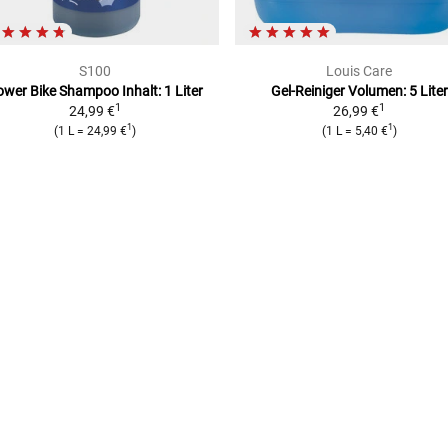
S100
Louis Care
wer Bike Shampoo Inhalt: 1 Liter
Gel-Reiniger
Volumen: 5 Liter
1
1
24,99 €
26,99 €
1
1
(
1 L
=
24,99 €
)
(
1 L
=
5,40 €
)