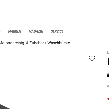
%
MARKEN
MAGAZIN
SERVICE
Motorradreinig. & Zubehör
Waschbürste
L
M
A