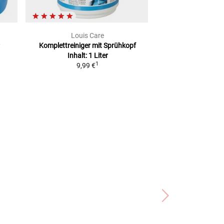
Louis Care
Louis 
Komplettreiniger
mit Sprühkopf
Universal-Put
Inhalt: 1 Liter
16,99
1
9,99 €