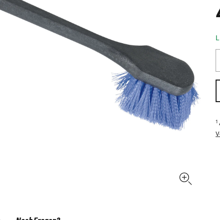
L
1
V