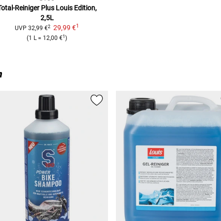
Total-Reiniger Plus Louis Edition,
2,5L
1
29,99 €
2
UVP
32,99 €
1
(
1 L
=
12,00 €
)
n