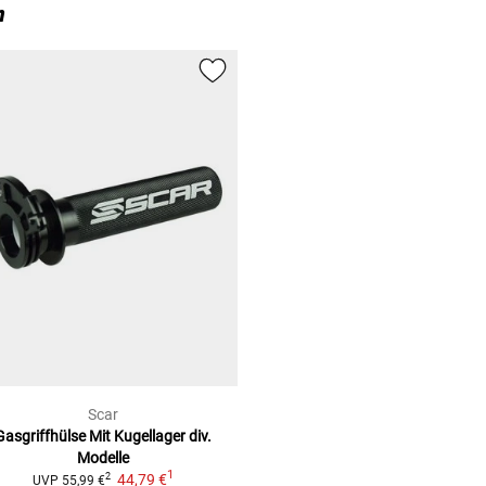
n
Scar
Gasgriffhülse Mit Kugellager
div.
Modelle
1
44,79 €
2
UVP
55,99 €