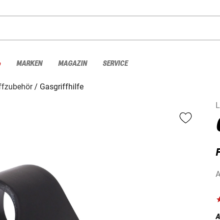
%
MARKEN
MAGAZIN
SERVICE
ffzubehör
Gasgriffhilfe
L
A
A