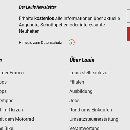
Der Louis Newsletter
Erhalte
kostenlos
alle Informationen über aktuelle
Angebote, Schnäppchen oder interessante
Neuheiten.
Hinweis zum Datenschutz
n
Über Louis
t der Frauen
Louis stellt sich vor
ipps
Filialen
ipps
Ausbildung
ertipps
Jobs
d im Herzen
Rund ums Einkaufen
mit dem Motorrad
Umsatzsteuererstattung
s Bike
Verantwortung