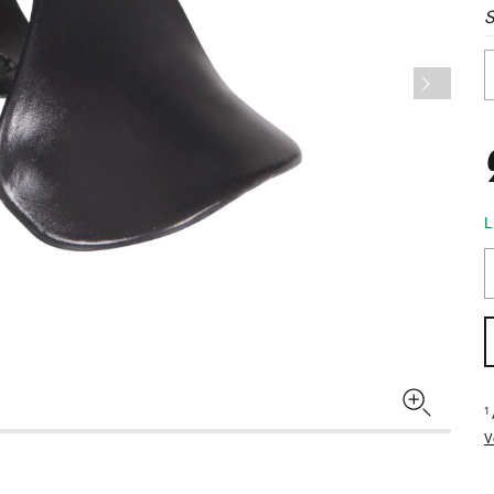
S
L
1
V