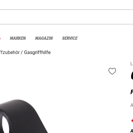
%
MARKEN
MAGAZIN
SERVICE
ffzubehör
Gasgriffhilfe
L
A
A