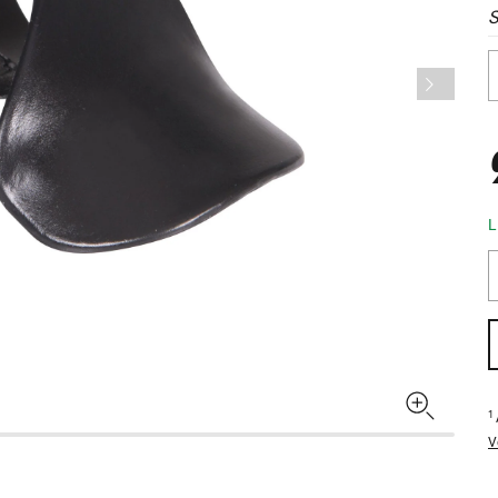
S
L
1
V