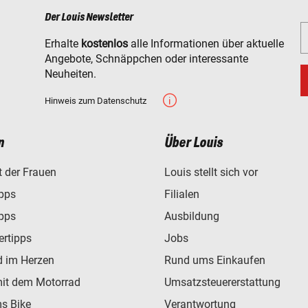
Der Louis Newsletter
Erhalte
kostenlos
alle Informationen über aktuelle
Angebote, Schnäppchen oder interessante
Neuheiten.
Hinweis zum Datenschutz
n
Über Louis
t der Frauen
Louis stellt sich vor
ipps
Filialen
ipps
Ausbildung
ertipps
Jobs
d im Herzen
Rund ums Einkaufen
mit dem Motorrad
Umsatzsteuererstattung
s Bike
Verantwortung