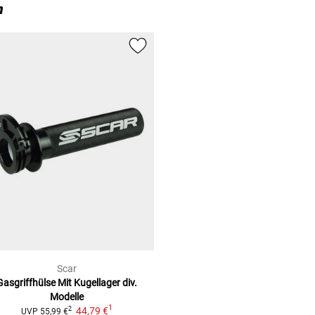
n
Scar
Gasgriffhülse Mit Kugellager
div.
Modelle
1
44,79 €
2
UVP
55,99 €