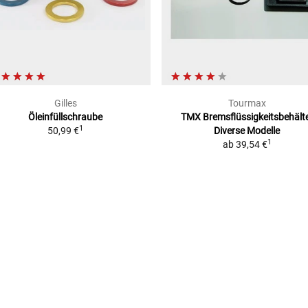
Gilles
Tourmax
Öleinfüllschraube
TMX Bremsflüssigkeitsbehält
1
50,99 €
Diverse Modelle
1
ab
39,54 €