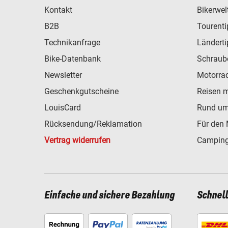
Kontakt
Bikerwel
B2B
Tourent
Technikanfrage
Ländert
Bike-Datenbank
Schraub
Newsletter
Motorra
Geschenkgutscheine
Reisen 
LouisCard
Rund um
Rücksendung/Reklamation
Für den 
Vertrag widerrufen
Camping
Einfache und sichere Bezahlung
Schnel