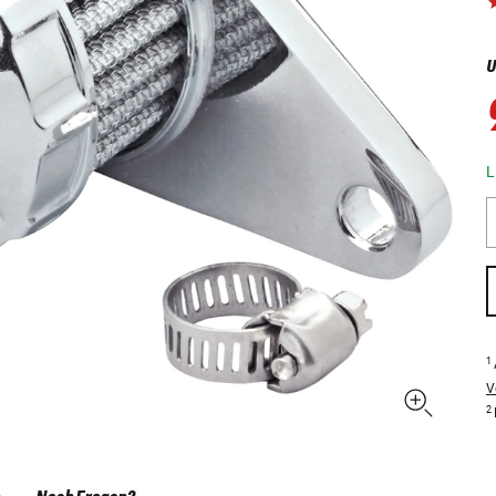
U
L
1
V
2