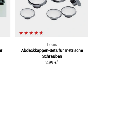
Louis
SW-Mo
er
Abdeckkappen-Sets
für metrische
Bremsflüssigkeit
Schrauben
ab
35,
1
2,99 €