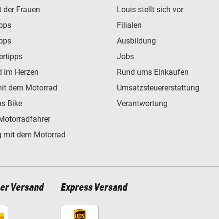
t der Frauen
Louis stellt sich vor
ipps
Filialen
ipps
Ausbildung
ertipps
Jobs
d im Herzen
Rund ums Einkaufen
mit dem Motorrad
Umsatzsteuererstattung
s Bike
Verantwortung
Motorradfahrer
 mit dem Motorrad
ler Versand
Express Versand