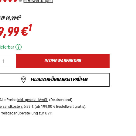
|
6 Bewertungen
2
VP
14,99 €
1
9,99 €
ieferbar
IN DEN WARENKORB
FILIALVERFÜGBARKEIT PRÜFEN
Alle Preise
inkl. gesetzl. MwSt.
(Deutschland).
ersandkosten:
5,99 € (ab 199,00 € Bestellwert gratis).
Preisgegenüberstellung zur UVP.