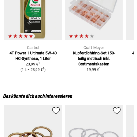
Castrol
Craft-Meyer
4T Power 1 Ultimate 5W-40
Kupferdichtring-Set 150-
4T
HC-Synthese, 1 Liter
teilig metrisch
inkl.
4
1
23,99 €
Sortimentskasten
1
1
19,99 €
(
1 L
=
23,99 €
)
Das könnte dich auch interessieren