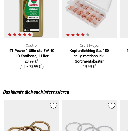
Castrol
Craft-Meyer
4T Power 1 Ultimate 5W-40
Kupferdichtring-Set 150-
4T
HC-Synthese, 1 Liter
teilig metrisch
inkl.
4
1
23,99 €
Sortimentskasten
1
1
19,99 €
(
1 L
=
23,99 €
)
Das könnte dich auch interessieren