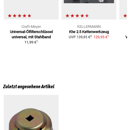
Craft-Meyer
KELLERMANN
Universal-Ölfilterschlüssel
Ktw 2.5 Kettenwerkzeug
1
2
universal, mit Stahlband
129,95 €
Ve
UVP
139,95 €
1
11,99 €
Zuletzt angesehene Artikel