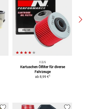
K&N
Pres
Kartuschen Ölfilter
für diverse
Trichter mit Sie
Fahrzeuge
Schlauch
1
ab
8,99 €
9,99