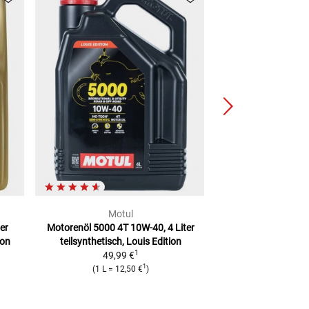
Motul
Mot
er
Motorenöl 5000 4T 10W-40, 4 Liter
Motorenöl 7100 4T
ion
teilsynthetisch, Louis Edition
Synthese-Te
1
49,99 €
89,99
1
(
1 L
=
12,50 €
)
(
1 L
=
22