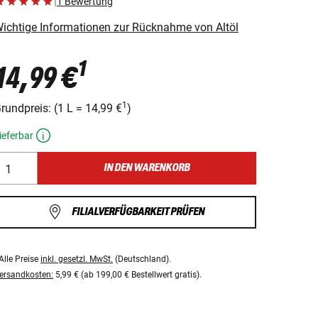
|
1 Bewertung
ichtige Informationen zur Rücknahme von Altöl
1
14,99 €
1
rundpreis:
(
1 L
=
14,99 €
)
ieferbar
IN DEN WARENKORB
FILIALVERFÜGBARKEIT PRÜFEN
Alle Preise
inkl. gesetzl. MwSt.
(Deutschland).
ersandkosten:
5,99 € (ab 199,00 € Bestellwert gratis).