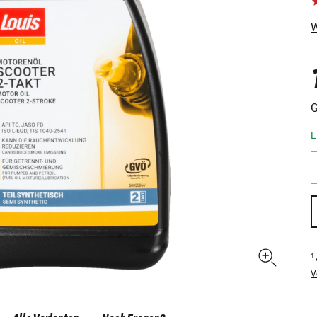
W
G
L
1
V