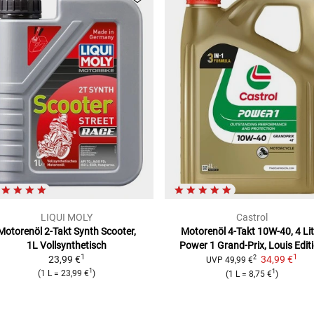
LIQUI MOLY
Castrol
Motorenöl 2-Takt Synth Scooter,
Motorenöl 4-Takt 10W-40, 4 Lit
1L
Vollsynthetisch
Power 1 Grand-Prix, Louis Edit
1
1
23,99 €
34,99 €
2
UVP
49,99 €
1
1
(
1 L
=
23,99 €
)
(
1 L
=
8,75 €
)