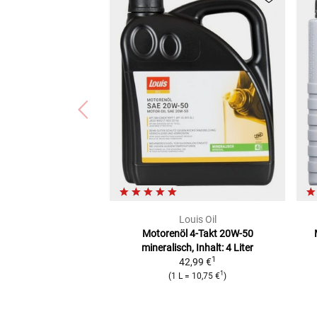
Louis Oil
Motorenöl 4-Takt 20W-50
mineralisch, Inhalt: 4 Liter
1
42,99 €
1
(
1 L
=
10,75 €
)