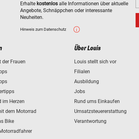
Erhalte
kostenlos
alle Informationen über aktuelle
Angebote, Schnäppchen oder interessante
Neuheiten.
Hinweis zum Datenschutz
n
Über Louis
t der Frauen
Louis stellt sich vor
ipps
Filialen
ipps
Ausbildung
ertipps
Jobs
d im Herzen
Rund ums Einkaufen
mit dem Motorrad
Umsatzsteuererstattung
s Bike
Verantwortung
Motorradfahrer