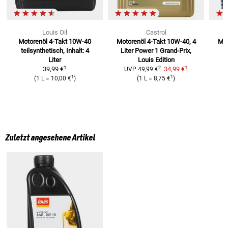
Louis Oil
Castrol
Motorenöl 4-Takt 10W-40
Motorenöl 4-Takt 10W-40, 4
Mot
teilsynthetisch, Inhalt: 4
Liter
Power 1 Grand-Prix,
Liter
Louis Edition
1
1
2
39,99 €
34,99 €
UVP
49,99 €
1
1
(
1 L
=
10,00 €
)
(
1 L
=
8,75 €
)
Zuletzt angesehene Artikel