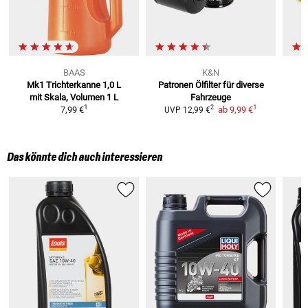
BAAS
K&N
Mk1 Trichterkanne 1,0 L
Patronen Ölfilter
für diverse
mit Skala, Volumen 1 L
Fahrzeuge
1
1
2
7,99 €
ab
9,99 €
UVP
12,99 €
Das könnte dich auch interessieren