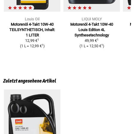
Louis Oil
LIQUI MOLY
Motorenöl 4-Takt 10W-40
Motorenöl 4-Takt 10W-40
Mo
TEILSYNTHETISCH, Inhalt:
Louis Edition 4L
t
1 LITER
Synthesetechnology
1
1
12,99 €
49,99 €
1
1
(
1 L
=
12,99 €
)
(
1 L
=
12,50 €
)
Zuletzt angesehene Artikel