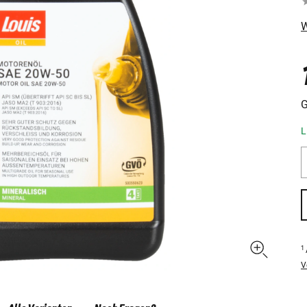
W
G
L
1
V