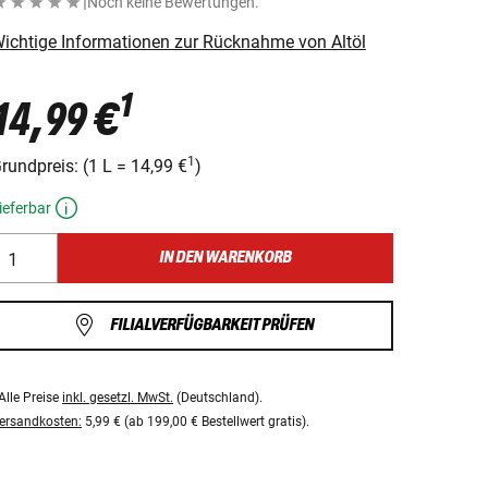
|
Noch keine Bewertungen.
ichtige Informationen zur Rücknahme von Altöl
1
14,99 €
1
rundpreis:
(
1 L
=
14,99 €
)
ieferbar
IN DEN WARENKORB
FILIALVERFÜGBARKEIT PRÜFEN
Alle Preise
inkl. gesetzl. MwSt.
(Deutschland).
ersandkosten:
5,99 € (ab 199,00 € Bestellwert gratis).