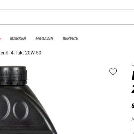
%
MARKEN
MAGAZIN
SERVICE
enöl 4-Takt 20W-50
L
S
A