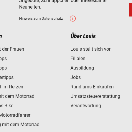
Angebote, Schnäppchen oder interessante
Neuheiten.
Hinweis zum Datenschutz
n
Über Louis
t der Frauen
Louis stellt sich vor
ipps
Filialen
ipps
Ausbildung
ertipps
Jobs
d im Herzen
Rund ums Einkaufen
mit dem Motorrad
Umsatzsteuererstattung
s Bike
Verantwortung
Motorradfahrer
 mit dem Motorrad