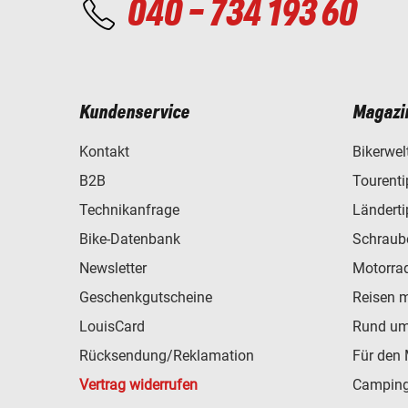
040 - 734 193 60
Kundenservice
Magazi
Kontakt
Bikerwel
B2B
Tourent
Technikanfrage
Ländert
Bike-Datenbank
Schraub
Newsletter
Motorra
Geschenkgutscheine
Reisen 
LouisCard
Rund um
Rücksendung/Reklamation
Für den 
Vertrag widerrufen
Camping