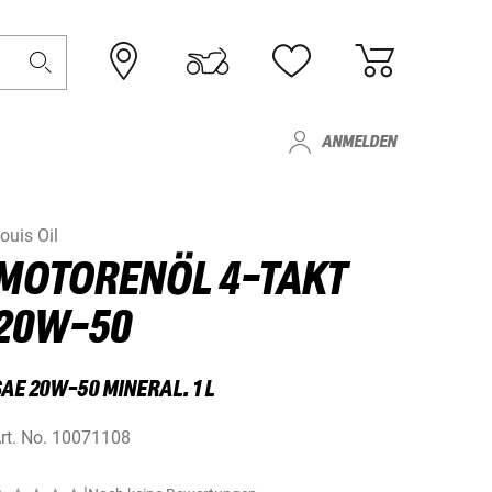
ANMELDEN
ouis Oil
MOTORENÖL 4-TAKT
20W-50
AE 20W-50 MINERAL. 1 L
rt. No.
10071108