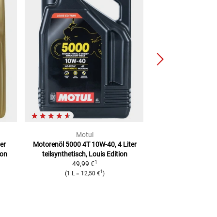
Motul
Mot
er
Motorenöl 5000 4T 10W-40, 4 Liter
Motorenöl 7100 4T
ion
teilsynthetisch, Louis Edition
Synthese-Te
1
49,99 €
89,99
1
(
1 L
=
12,50 €
)
(
1 L
=
22