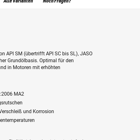
Alle Varianten
Noch Fragen?
on API SM (übertrifft API SC bis SL), JASO
her Grundölbasis. Optimal für den
nd in Motoren mit erhöhten
03:2006 MA2
gsrutschen
Verschleiß und Korrosion
ßentemperaturen