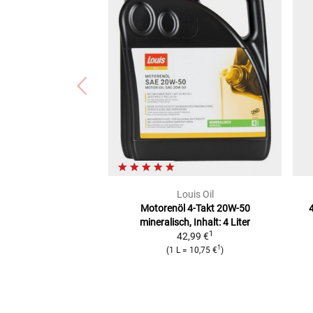
Louis Oil
Motorenöl 4-Takt 20W-50
mineralisch, Inhalt: 4 Liter
1
42,99 €
1
(
1 L
=
10,75 €
)