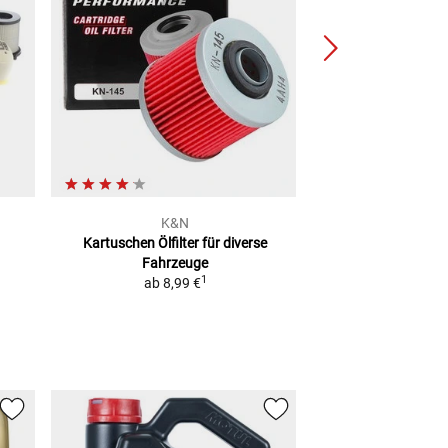
K&N
Pres
Kartuschen Ölfilter
für diverse
Mehrzweckwanne
Fahrzeuge
säure
1
ab
8,99 €
9,99