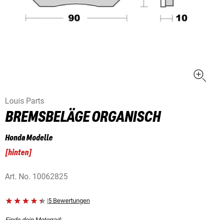
Louis Parts
BREMSBELÄGE ORGANISCH
Honda Modelle
[
hinten
]
Art. No.
10062825
|
5 Bewertungen
Finde dein Motorrad: