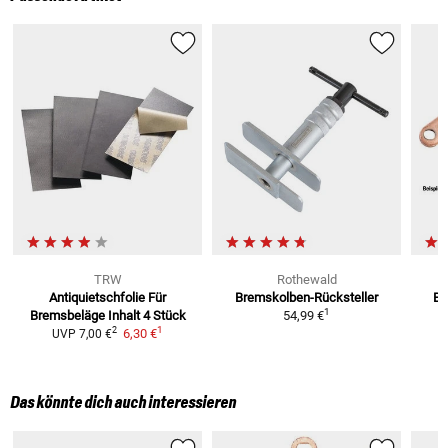
TRW
Rothewald
Antiquietschfolie Für
Bremskolben-Rücksteller
Br
1
Bremsbeläge
Inhalt 4 Stück
54,99 €
1
2
6,30 €
UVP
7,00 €
Das könnte dich auch interessieren