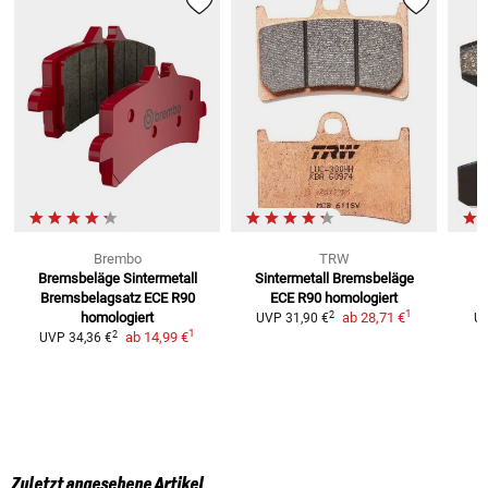
Brembo
TRW
Bremsbeläge Sintermetall
Sintermetall Bremsbeläge
B
Bremsbelagsatz ECE R90
ECE R90 homologiert
1
2
homologiert
ab
28,71 €
UVP
31,90 €
U
1
2
ab
14,99 €
UVP
34,36 €
Zuletzt angesehene Artikel