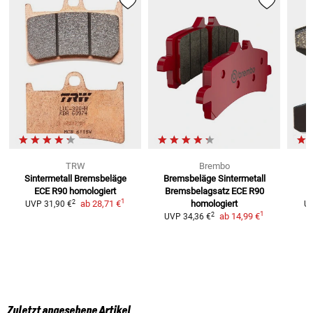
TRW
Brembo
Sintermetall Bremsbeläge
Bremsbeläge Sintermetall
B
ECE R90 homologiert
Bremsbelagsatz ECE R90
1
2
ab
28,71 €
homologiert
UVP
31,90 €
U
1
2
ab
14,99 €
UVP
34,36 €
Zuletzt angesehene Artikel