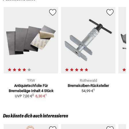
TRW
Rothewald
Antiquietschfolie Für
Bremskolben-Rücksteller
B
1
Bremsbeläge
Inhalt 4 Stück
54,99 €
1
2
6,30 €
UVP
7,00 €
Das könnte dich auch interessieren