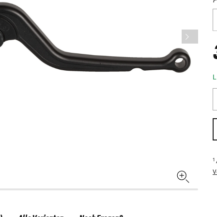
L
1
V