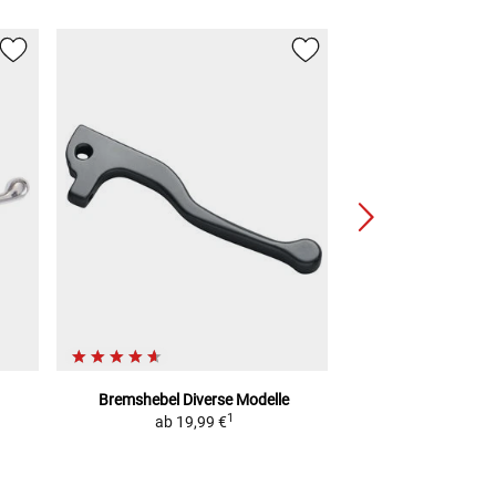
Bremshebel
Diverse Modelle
sai
1
ab
19,99 €
Bremshebel
verst
2
UVP
59,99 €