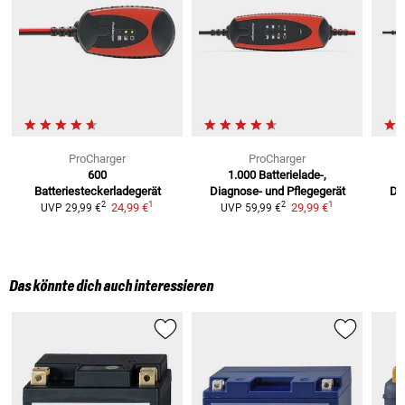
ProCharger
ProCharger
600
1.000
Batterielade-,
Batteriesteckerladegerät
Diagnose- und Pflegegerät
Di
1
1
2
2
24,99 €
29,99 €
UVP
29,99 €
UVP
59,99 €
Das könnte dich auch interessieren