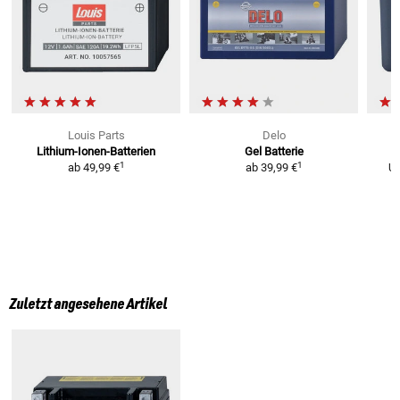
Louis Parts
Delo
Lithium-Ionen-Batterien
Gel Batterie
L
1
1
ab
49,99 €
ab
39,99 €
U
Zuletzt angesehene Artikel