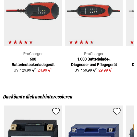
ProCharger
ProCharger
600
1.000
Batterielade-,
Batteriesteckerladegerät
Diagnose- und Pflegegerät
Di
1
1
2
2
24,99 €
29,99 €
UVP
29,99 €
UVP
59,99 €
Das könnte dich auch interessieren