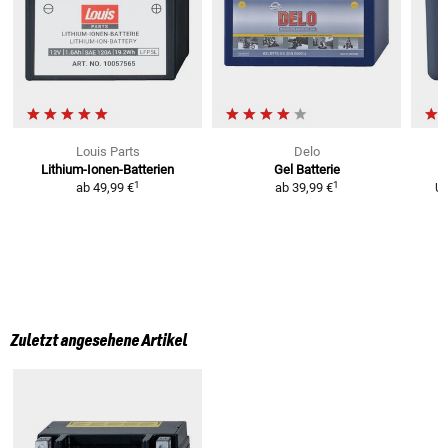
Louis Parts
Delo
Lithium-Ionen-Batterien
Gel Batterie
L
1
1
ab
49,99 €
ab
39,99 €
U
Zuletzt angesehene Artikel