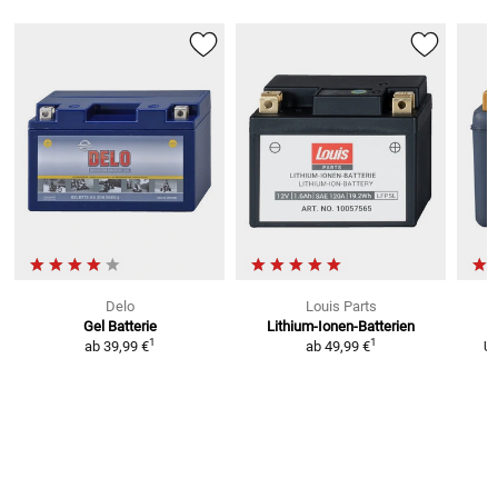
Delo
Louis Parts
Gel Batterie
Lithium-Ionen-Batterien
L
1
1
ab
39,99 €
ab
49,99 €
U