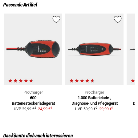
Passende Artikel
ProCharger
ProCharger
600
1.000
Batterielade-,
Batteriesteckerladegerät
Diagnose- und Pflegegerät
Di
1
1
2
2
24,99 €
29,99 €
UVP
29,99 €
UVP
59,99 €
Das könnte dich auch interessieren