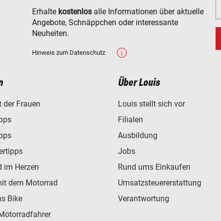
Erhalte
kostenlos
alle Informationen über aktuelle
Angebote, Schnäppchen oder interessante
Neuheiten.
Hinweis zum Datenschutz
n
Über Louis
t der Frauen
Louis stellt sich vor
ipps
Filialen
ipps
Ausbildung
ertipps
Jobs
d im Herzen
Rund ums Einkaufen
mit dem Motorrad
Umsatzsteuererstattung
s Bike
Verantwortung
Motorradfahrer