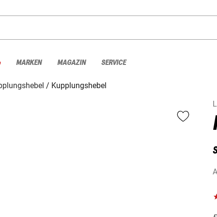
%
MARKEN
MAGAZIN
SERVICE
pplungshebel
Kupplungshebel
L
A
F