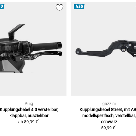
EU
NEU
Puig
gazzini
Kupplungshebel 4.0
verstellbar,
Kupplungshebel Street, mit A
klappbar, ausziehbar
modellspezifisch, verstellbar,
1
ab
89,99 €
schwarz
1
59,99 €