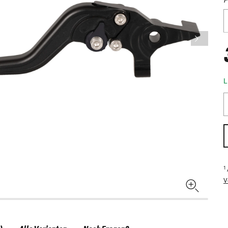
L
1
V