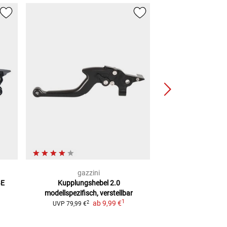
gazzini
MAG
BE
Kupplungshebel 2.0
Hymec
Hydr
modellspezifisch, verstellbar
Kupplung
1
ab
9,99 €
ab
329,
2
UVP
79,99 €