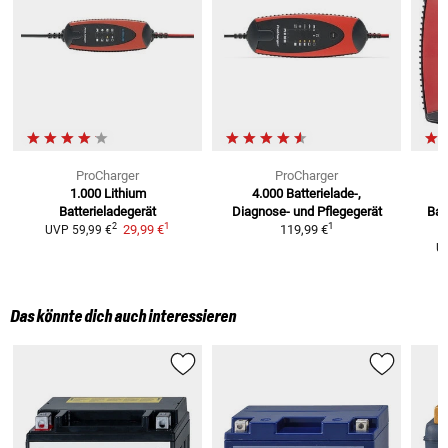
ProCharger
ProCharger
1.000 Lithium
4.000
Batterielade-,
Batterieladegerät
Diagnose- und Pflegegerät
Bat
1
1
2
29,99 €
119,99 €
UVP
59,99 €
U
Das könnte dich auch interessieren