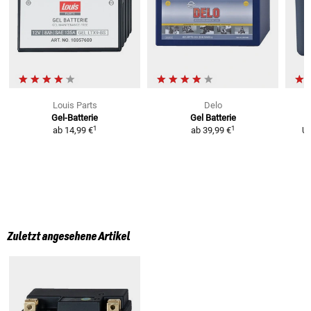
Louis Parts
Delo
Gel-Batterie
Gel Batterie
L
1
1
ab
14,99 €
ab
39,99 €
U
Zuletzt angesehene Artikel