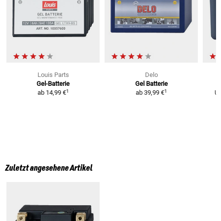
Louis Parts
Delo
Gel-Batterie
Gel Batterie
L
1
1
ab
14,99 €
ab
39,99 €
U
Zuletzt angesehene Artikel