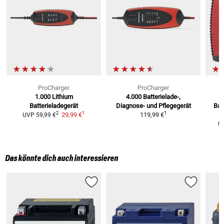
ProCharger
ProCharger
1.000 Lithium
4.000
Batterielade-,
Batterieladegerät
Diagnose- und Pflegegerät
Bat
1
1
2
29,99 €
119,99 €
UVP
59,99 €
U
Das könnte dich auch interessieren