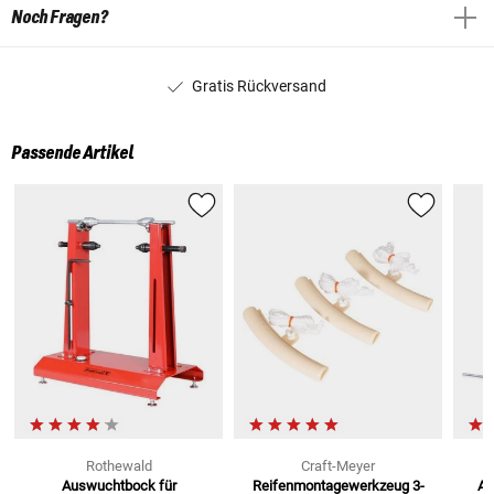
Noch Fragen?
Gratis Rückversand
Passende Artikel
Rothewald
Craft-Meyer
Auswuchtbock
für
Reifenmontagewerkzeug
3-
Au