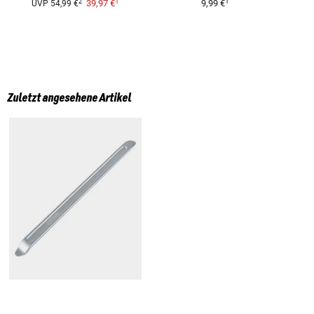
1
1
2
39,97 €
9,99 €
UVP
54,99 €
Zuletzt angesehene Artikel