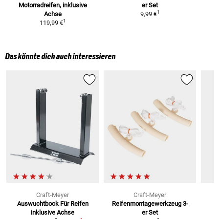
Motorradreifen, inklusive
er Set
1
Achse
9,99 €
1
119,99 €
Das könnte dich auch interessieren
Craft-Meyer
Craft-Meyer
Auswuchtbock Für Reifen
Reifenmontagewerkzeug
3-
inklusive Achse
er Set