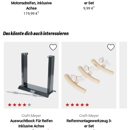
Motorradreifen, inklusive
er Set
1
Achse
9,99 €
1
119,99 €
Das könnte dich auch interessieren
Craft-Meyer
Craft-Meyer
Auswuchtbock Für Reifen
Reifenmontagewerkzeug
3-
inklusive Achse
er Set