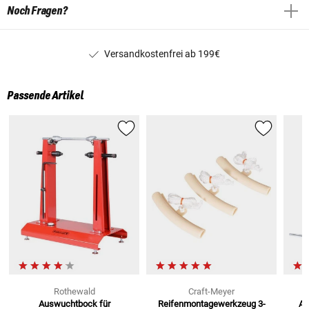
Noch Fragen?
Versandkostenfrei ab 199€
Passende Artikel
Rothewald
Craft-Meyer
Auswuchtbock
für
Reifenmontagewerkzeug
3-
Au