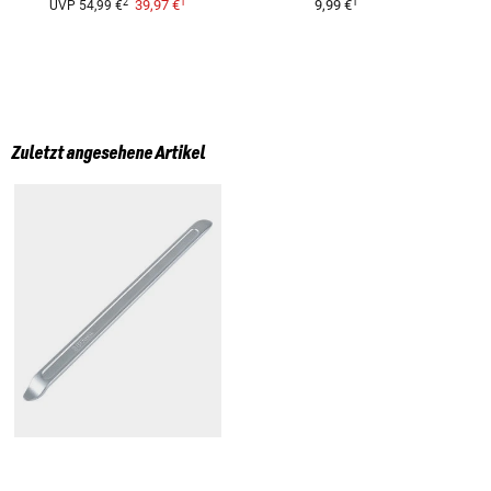
1
1
2
39,97 €
9,99 €
UVP
54,99 €
Zuletzt angesehene Artikel