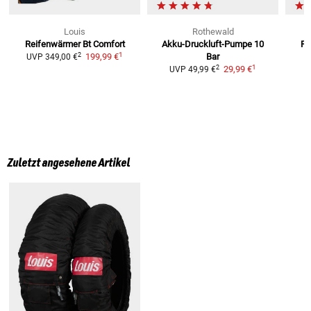
Louis
Rothewald
Reifenwärmer Bt Comfort
Akku-Druckluft-Pumpe 10
Re
1
2
199,99 €
Bar
UVP
349,00 €
1
2
29,99 €
UVP
49,99 €
Zuletzt angesehene Artikel