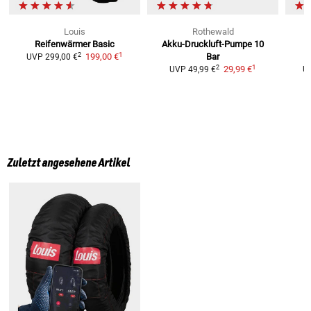
Louis
Rothewald
Reifenwärmer Basic
Akku-Druckluft-Pumpe 10
1
2
199,00 €
Bar
UVP
299,00 €
1
2
29,99 €
UVP
49,99 €
U
Zuletzt angesehene Artikel