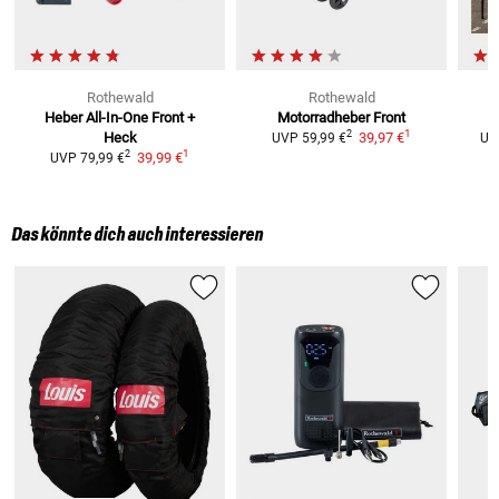
Rothewald
Rothewald
Heber All-In-One Front +
Motorradheber Front
1
2
Heck
39,97 €
UVP
59,99 €
UV
1
2
39,99 €
UVP
79,99 €
Das könnte dich auch interessieren