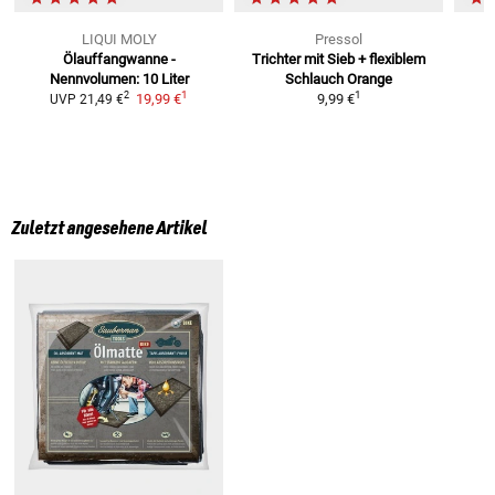
LIQUI MOLY
Pressol
Ölauffangwanne -
Trichter mit Sieb + flexiblem
Nennvolumen: 10 Liter
Schlauch
Orange
1
1
2
19,99 €
9,99 €
UVP
21,49 €
Zuletzt angesehene Artikel