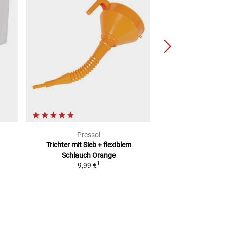
Pressol
Fuel-F
Trichter mit Sieb + flexiblem
Fuelfriend-Plus Cle
Schlauch
Orange
1,5 Lite
1
9,99 €
2
UVP
15,99 €