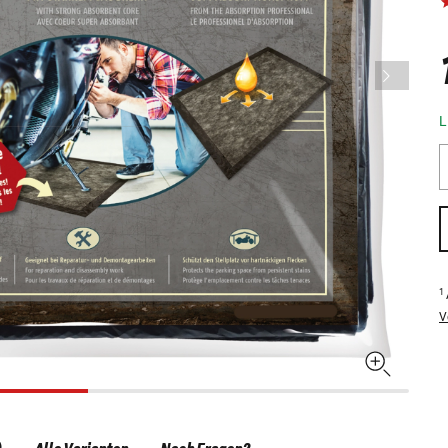
L
1
V