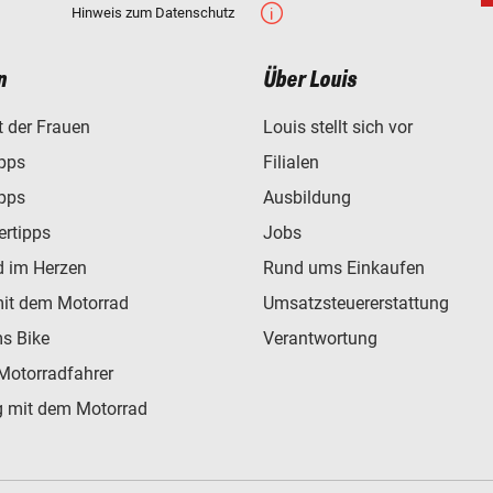
Hinweis zum Datenschutz
n
Über Louis
t der Frauen
Louis stellt sich vor
ipps
Filialen
ipps
Ausbildung
ertipps
Jobs
d im Herzen
Rund ums Einkaufen
mit dem Motorrad
Umsatzsteuererstattung
s Bike
Verantwortung
Motorradfahrer
 mit dem Motorrad