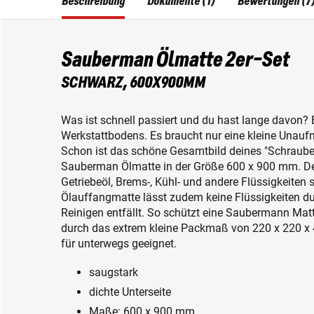
Beschreibung
Dokumente (1)
Bewertungen (7
Sauberman Ölmatte 2er-Set
SCHWARZ, 600X900MM
Was ist schnell passiert und du hast lange davon? E
Werkstattbodens. Es braucht nur eine kleine Unaufm
Schon ist das schöne Gesamtbild deines "Schrauberpa
Sauberman Ölmatte in der Größe 600 x 900 mm. Den
Getriebeöl, Brems-, Kühl- und andere Flüssigkeiten 
Ölauffangmatte lässt zudem keine Flüssigkeiten d
Reinigen entfällt. So schützt eine Saubermann Mat
durch das extrem kleine Packmaß von 220 x 220 x 
für unterwegs geeignet.
saugstark
dichte Unterseite
Maße: 600 x 900 mm