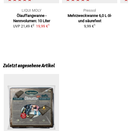
LIQUI MOLY
Pressol
Ölauffangwanne -
Mehrzweckwanne 6,0 L
öl-
Nennvolumen: 10 Liter
und säurefest
1
1
2
19,99 €
9,99 €
UVP
21,49 €
Zuletzt angesehene Artikel