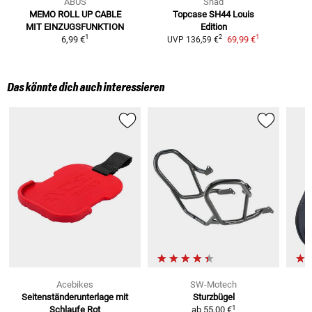
ABUS
Shad
MEMO ROLL UP CABLE
Topcase SH44 Louis
MIT EINZUGSFUNKTION
Edition
1
1
2
6,99 €
69,99 €
UVP
136,59 €
Das könnte dich auch interessieren
Acebikes
SW-Motech
Seitenständerunterlage mit
Sturzbügel
S
1
Schlaufe
Rot
ab
55,00 €