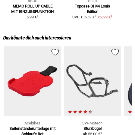
ABUS
Shad
MEMO ROLL UP CABLE
Topcase SH44 Louis
MIT EINZUGSFUNKTION
Edition
1
1
2
6,99 €
69,99 €
UVP
136,59 €
Das könnte dich auch interessieren
Acebikes
SW-Motech
Seitenständerunterlage mit
Sturzbügel
S
1
Schlaufe
Rot
ab
55,00 €