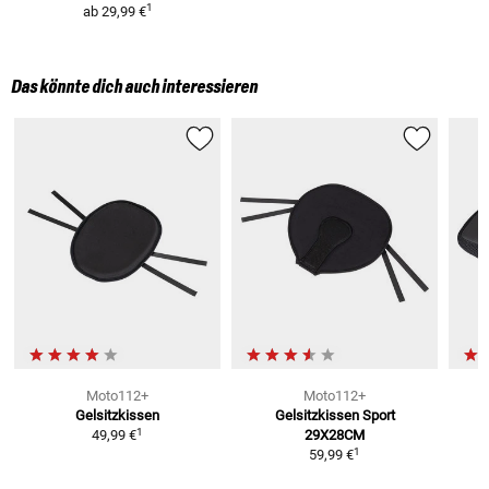
1
ab
29,99 €
Das könnte dich auch interessieren
Moto112+
Moto112+
Gelsitzkissen
Gelsitzkissen Sport
T
1
49,99 €
29X28CM
1
59,99 €