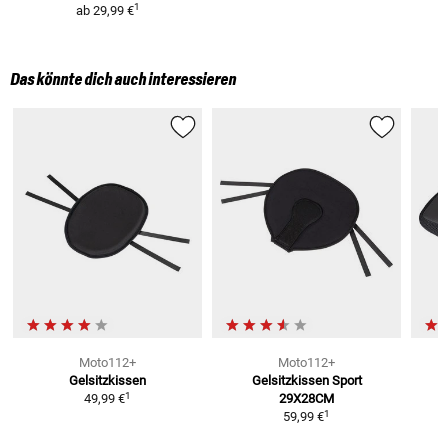
1
ab
29,99 €
Das könnte dich auch interessieren
Moto112+
Moto112+
Gelsitzkissen
Gelsitzkissen Sport
T
1
49,99 €
29X28CM
1
59,99 €