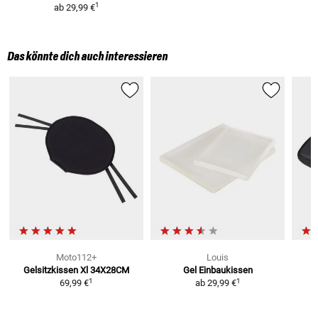
1
ab
29,99 €
Das könnte dich auch interessieren
Moto112+
Louis
Gelsitzkissen Xl
34X28CM
Gel Einbaukissen
T
1
1
69,99 €
ab
29,99 €