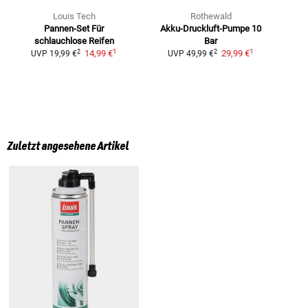
Louis Tech
Rothewald
Pannen-Set
Für
Akku-Druckluft-Pumpe 10
R
schlauchlose Reifen
Bar
1
1
2
2
14,99 €
29,99 €
UVP
19,99 €
UVP
49,99 €
Zuletzt angesehene Artikel