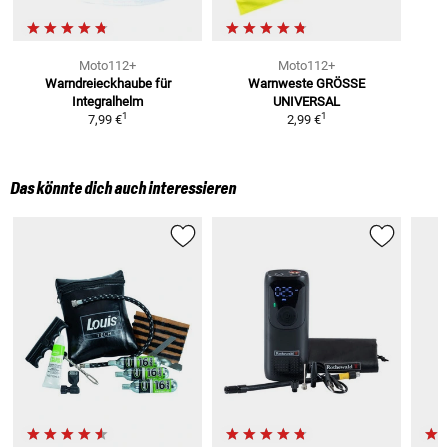
Moto112+
Moto112+
Warndreieckhaube
für
Warnweste
GRÖSSE
Integralhelm
UNIVERSAL
1
1
7,99 €
2,99 €
Das könnte dich auch interessieren