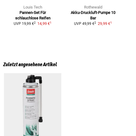
Louis Tech
Rothewald
Pannen-Set
Für
Akku-Druckluft-Pumpe 10
R
schlauchlose Reifen
Bar
1
1
2
2
14,99 €
29,99 €
UVP
19,99 €
UVP
49,99 €
Zuletzt angesehene Artikel