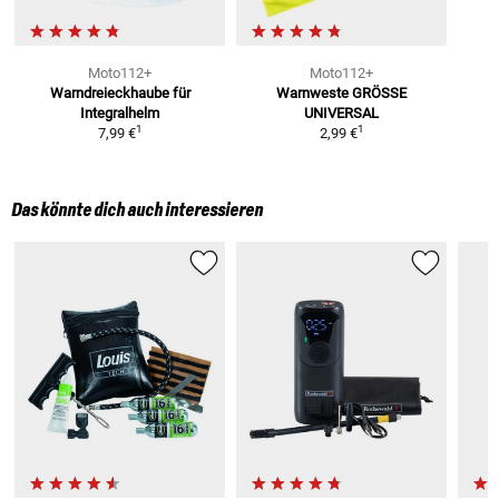
Moto112+
Moto112+
Warndreieckhaube
für
Warnweste
GRÖSSE
Integralhelm
UNIVERSAL
1
1
7,99 €
2,99 €
Das könnte dich auch interessieren